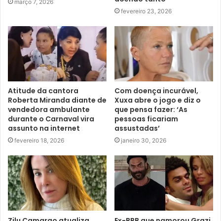
março 7, 2026
fevereiro 23, 2026
Atitude da cantora
Com doença incurável,
Roberta Miranda diante de
Xuxa abre o jogo e diz o
vendedora ambulante
que pensa fazer: ‘As
durante o Carnaval vira
pessoas ficariam
assunto na internet
assustadas’
fevereiro 18, 2026
janeiro 30, 2026
Zilu Camargo atualiza
Ex-BBB que namorou Grazi