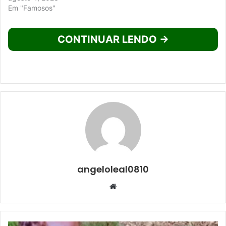
Em "Famosos"
CONTINUAR LENDO →
angeloleal0810
Website