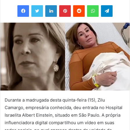
um
Facebook
Twitter
Linkedin
Pinterest
Reddit
WhatsApp
Telegram
e-
mail
Durante a madrugada desta quinta-feira (15), Zilu
Camargo, empresária conhecida, deu entrada no Hospital
Israelita Albert Einstein, situado em São Paulo. A própria
influenciadora digital compartilhou um vídeo em suas