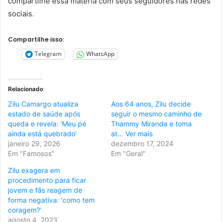
compartilhe essa matéria com seus seguidores nas redes
sociais.
Compartilhe isso:
Telegram
WhatsApp
Relacionado
Zilu Camargo atualiza
Aos 64 anos, Zilu decide
estado de saúde após
seguir o mesmo caminho de
queda e revela: ‘Meu pé
Thammy Miranda e toma
ainda está quebrado’
at… Ver mais
janeiro 29, 2026
dezembro 17, 2024
Em "Famosos"
Em "Geral"
Zilu exagera em
procedimento para ficar
jovem e fãs reagem de
forma negativa: ‘como tem
coragem?’
agosto 4, 2023