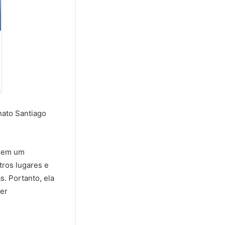
nato Santiago
a em um
tros lugares e
. Portanto, ela
ser