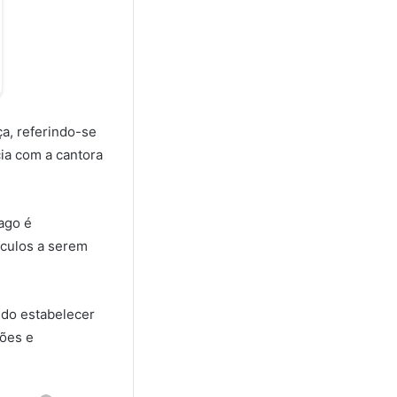
a, referindo-se
cia com a cantora
ago é
áculos a serem
ndo estabelecer
ções e