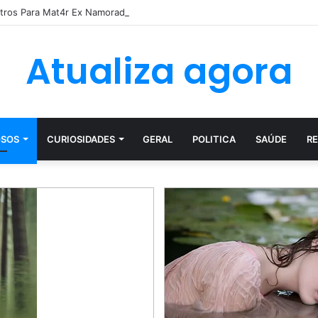
etros Para Mat4r Ex Namorada Que…Ver mais
Atualiza agora
SOS
CURIOSIDADES
GERAL
POLITICA
SAÚDE
RE