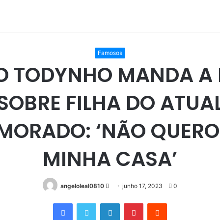
Famosos
O TODYNHO MANDA A 
SOBRE FILHA DO ATUA
MORADO: ‘NÃO QUERO
MINHA CASA’
Mande
angeloleal0810
junho 17, 2023
0
um
Facebook
Twitter
Linkedin
Pinterest
Reddit
e-