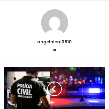
angeloleal0810
Website