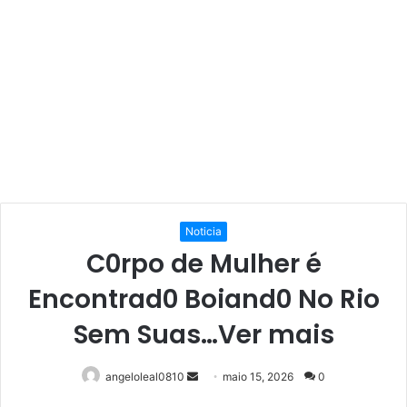
Noticia
C0rpo de Mulher é
Encontrad0 Boiand0 No Rio
Sem Suas…Ver mais
Mande
angeloleal0810
maio 15, 2026
0
um
Facebook
Twitter
Linkedin
Pinterest
Reddit
WhatsApp
Telegram