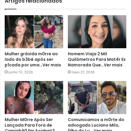
Artigos relacionados
Mulher grávida m0rre ao
Homem Viaja 2 Mil
lado do b3bê após ser
Quilômetros Para Mat4r Ex
p1cada por uma…Ver mais
Namorada Que…Ver mais
junho 10, 2026
maio 27, 2026
Mulher M0rre Após Ser
Comunicamos a m0rte do
Lançada Para Fora de
advogado Luciano Milo,
Caminhã0 Em Acident3
filho do Lu… Ver mais