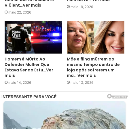
Vi0lent…Ver mais
maio 19, 2026
maio 22, 2026
Homem é M0rto Ao
Mãe e filha m0rrem ao
Defender Mulher Que
mesmo tempo dentro de
Estava Sendo Estu…Ver
loja após sofrerem um
mais
ma… Ver mais
maio 14, 2026
maio 13, 2026