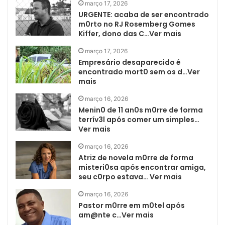
março 17, 2026
URGENTE: acaba de ser encontrado
m0rto no RJ Rosemberg Gomes
Kiffer, dono das C…Ver mais
março 17, 2026
Empresário desaparecido é
encontrado mort0 sem os d…Ver
mais
março 16, 2026
Menin0 de 11 an0s m0rre de forma
terrív3l após comer um simples…
Ver mais
março 16, 2026
Atriz de novela m0rre de forma
misteri0sa após encontrar amiga,
seu c0rpo estava… Ver mais
março 16, 2026
Pastor m0rre em m0tel após
am@nte c…Ver mais