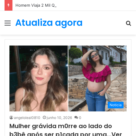
Homem Viaja 2 Mil Quilômetros Para Mat4r Ex Namorada Que…Ver mais
Atualiza agora
Menu
P
p
Noticia
angeloleal0810
junho 10, 2026
0
Mulher grávida m0rre ao lado do
b3bê após ser p1cada por uma…Ver