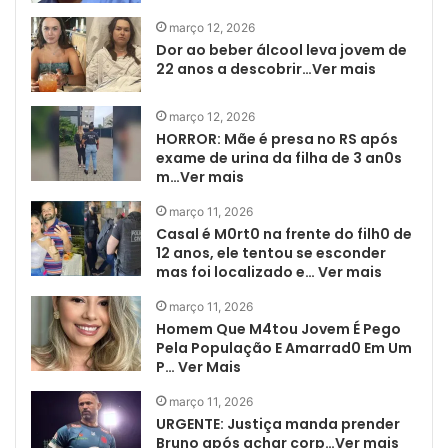
março 12, 2026
Dor ao beber álcool leva jovem de
22 anos a descobrir…Ver mais
março 12, 2026
HORROR: Mãe é presa no RS após
exame de urina da filha de 3 an0s
m…Ver mais
março 11, 2026
Casal é M0rt0 na frente do filh0 de
12 anos, ele tentou se esconder
mas foi localizado e… Ver mais
março 11, 2026
Homem Que M4tou Jovem É Pego
Pela População E Amarrad0 Em Um
P… Ver Mais
março 11, 2026
URGENTE: Justiça manda prender
Bruno após achar corp…Ver mais