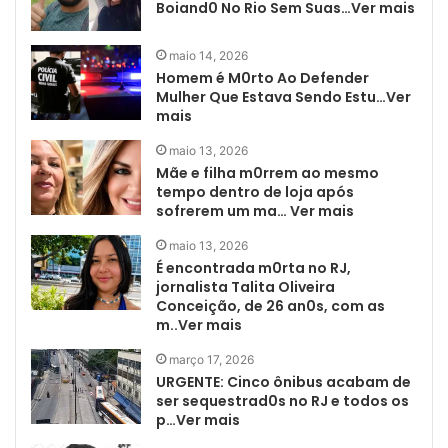
Boiand0 No Rio Sem Suas…Ver mais
maio 14, 2026
Homem é M0rto Ao Defender
Mulher Que Estava Sendo Estu…Ver
mais
maio 13, 2026
Mãe e filha m0rrem ao mesmo
tempo dentro de loja após
sofrerem um ma… Ver mais
maio 13, 2026
É encontrada m0rta no RJ,
jornalista Talita Oliveira
Conceição, de 26 an0s, com as
m..Ver mais
março 17, 2026
URGENTE: Cinco ônibus acabam de
ser sequestrad0s no RJ e todos os
p…Ver mais