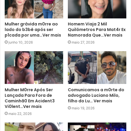
Mulher grávida m0rre ao
Homem Viaja 2 Mil
lado do b3bê após ser
Quilômetros Para Mat4r Ex
p1cada por uma…Ver mais
Namorada Que…Ver mais
junho 10, 2026
maio 27, 2026
Mulher M0rre Após Ser
Comunicamos a m0rte do
Lançada Para Fora de
advogado Luciano Milo,
Caminhã0 Em Acident3
filho do Lu… Ver mais
Vi0lent…Ver mais
maio 19, 2026
maio 22, 2026