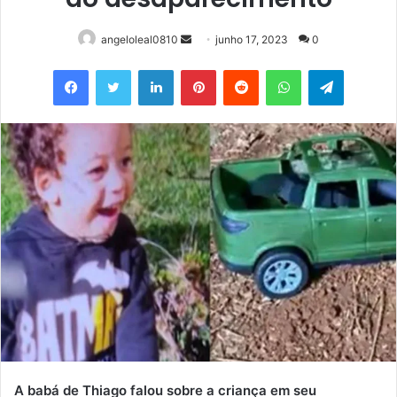
Mande
angeloleal0810
junho 17, 2023
0
um
Facebook
Twitter
Linkedin
Pinterest
Reddit
WhatsApp
Telegram
e-
mail
A babá de Thiago falou sobre a criança em seu