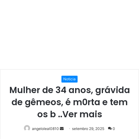
Noticia
Mulher de 34 anos, grávida
de gêmeos, é m0rta e tem
os b ..Ver mais
Mande
angeloleal0810
setembro 29, 2025
0
um
Facebook
Twitter
Linkedin
Pinterest
Reddit
WhatsApp
Telegram