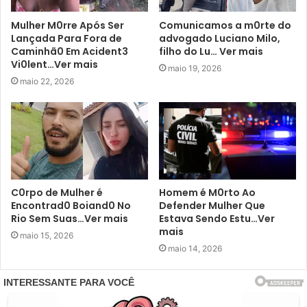
Mulher M0rre Após Ser
Comunicamos a m0rte do
Lançada Para Fora de
advogado Luciano Milo,
Caminhã0 Em Acident3
filho do Lu… Ver mais
Vi0lent…Ver mais
maio 19, 2026
maio 22, 2026
C0rpo de Mulher é
Homem é M0rto Ao
Encontrad0 Boiand0 No
Defender Mulher Que
Rio Sem Suas…Ver mais
Estava Sendo Estu…Ver
mais
maio 15, 2026
maio 14, 2026