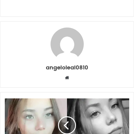
angeloleal0810
Website