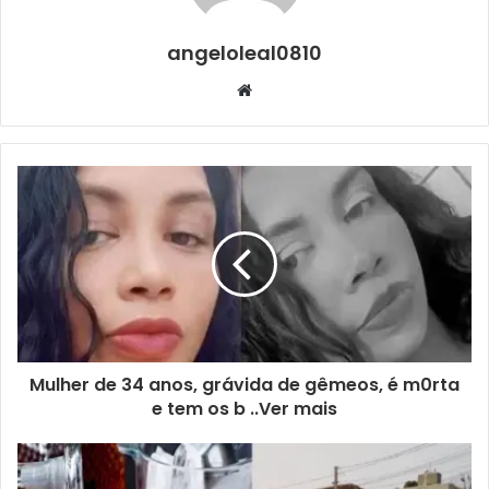
angeloleal0810
Website
Mulher de 34 anos, grávida de gêmeos, é m0rta
e tem os b ..Ver mais