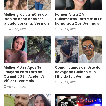
Mulher grávida m0rre ao
Homem Viaja 2 Mil
lado do b3bê após ser
Quilômetros Para Mat4r Ex
p1cada por uma…Ver mais
Namorada Que…Ver mais
junho 10, 2026
maio 27, 2026
Mulher M0rre Após Ser
Comunicamos a m0rte do
Lançada Para Fora de
advogado Luciano Milo,
Caminhã0 Em Acident3
filho do Lu… Ver mais
Vi0lent…Ver mais
maio 19, 2026
maio 22, 2026