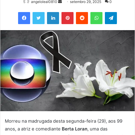
Mande
angeloleal0810
setembro 29, 2025
0
um
Facebook
Twitter
Linkedin
Pinterest
Reddit
WhatsApp
Telegram
e-
mail
Morreu na madrugada desta segunda-feira (29), aos 99
anos, a atriz e comediante
Berta Loran
, uma das