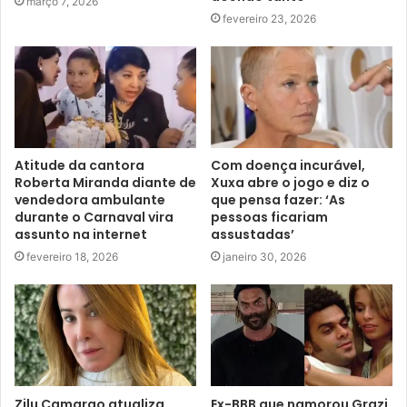
março 7, 2026
fevereiro 23, 2026
Atitude da cantora
Com doença incurável,
Roberta Miranda diante de
Xuxa abre o jogo e diz o
vendedora ambulante
que pensa fazer: ‘As
durante o Carnaval vira
pessoas ficariam
assunto na internet
assustadas’
fevereiro 18, 2026
janeiro 30, 2026
Zilu Camargo atualiza
Ex-BBB que namorou Grazi