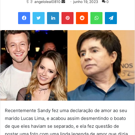
Mande
angeloleal0810
junho 19, 2023
0
um
Facebook
Twitter
Linkedin
Pinterest
Reddit
WhatsApp
Telegram
e-
mail
Recentemente Sandy fez uma declaração de amor ao seu
marido Lucas Lima, e acabou assim desmentindo o boato
de que eles haviam se separado, e ela fez questão de
postar uma foto com uma linda legenda de amor que dizia