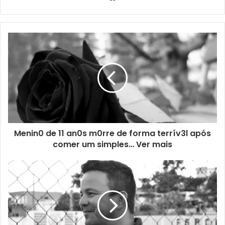
Menin0 de 11 an0s m0rre de forma terrív3l após
comer um simples… Ver mais