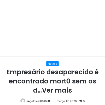
Noticia
Empresário desaparecido é
encontrado mort0 sem os
d…Ver mais
Mande
angeloleal0810
março 17, 2026
0