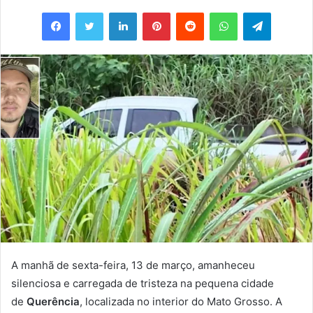
um
Facebook
Twitter
Linkedin
Pinterest
Reddit
WhatsApp
Telegram
e-
mail
A manhã de sexta-feira, 13 de março, amanheceu
silenciosa e carregada de tristeza na pequena cidade
de
Querência
, localizada no interior do Mato Grosso. A