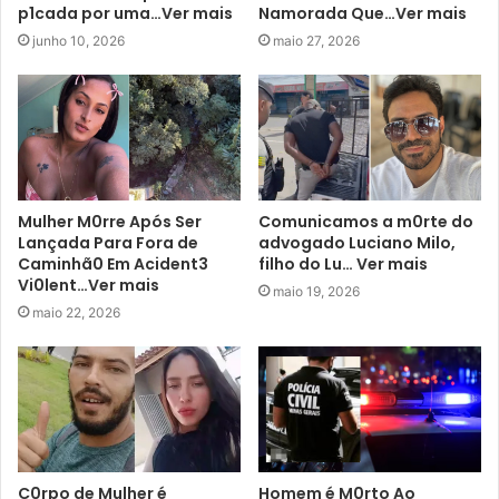
p1cada por uma…Ver mais
Namorada Que…Ver mais
junho 10, 2026
maio 27, 2026
Mulher M0rre Após Ser
Comunicamos a m0rte do
Lançada Para Fora de
advogado Luciano Milo,
Caminhã0 Em Acident3
filho do Lu… Ver mais
Vi0lent…Ver mais
maio 19, 2026
maio 22, 2026
C0rpo de Mulher é
Homem é M0rto Ao