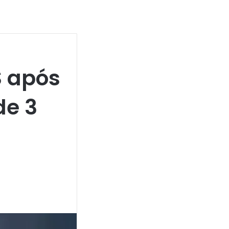
S após
de 3