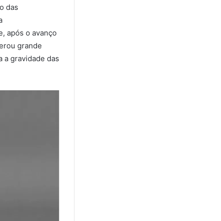
o das
a
e, após o avanço
gerou grande
a a gravidade das