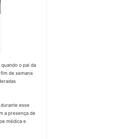
 quando o pai da
 fim de semana
deradas
i durante esse
am a presença de
ipe médica e