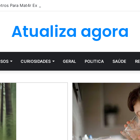
etros Para Mat4r Ex Namorada Que…Ver mais
Atualiza agora
SOS
CURIOSIDADES
GERAL
POLITICA
SAÚDE
RE