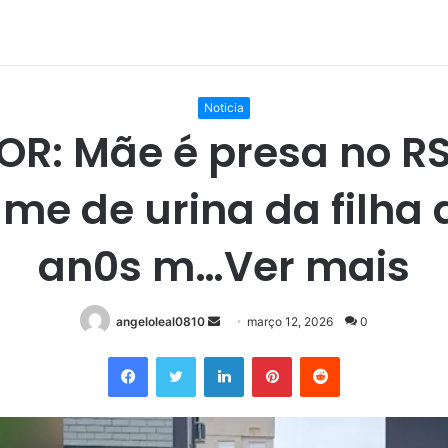
Noticia
R: Mãe é presa no R
me de urina da filha 
an0s m…Ver mais
Mande
angeloleal0810
março 12, 2026
0
um
Facebook
Twitter
Linkedin
Pinterest
Reddit
e-
mail