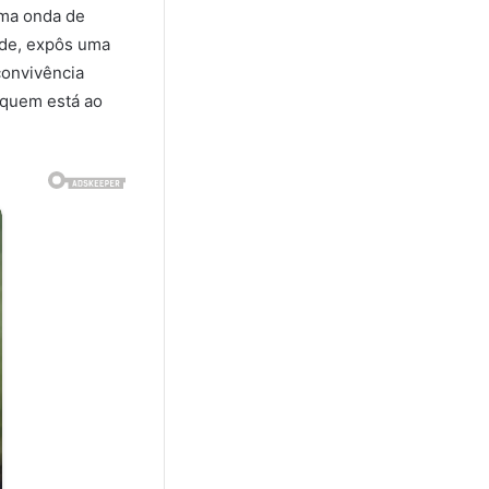
uma onda de
dade, expôs uma
convivência
 quem está ao