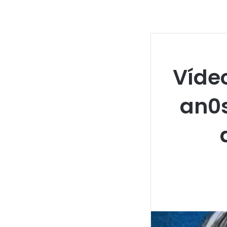
Víde
an0s