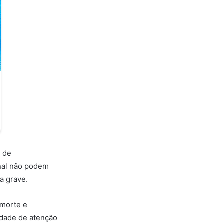
s de
onal não podem
a grave.
 morte e
idade de atenção