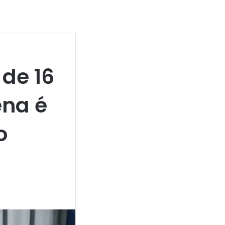
de 16
ena é
o