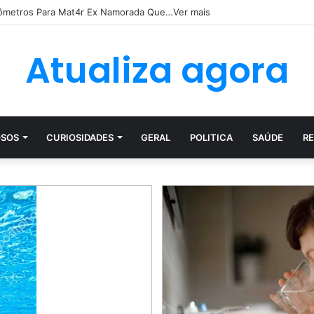
 Lançada Para Fora de Caminhã0 Em Acident3 Vi0lent…Ver mais
Atualiza agora
SOS
CURIOSIDADES
GERAL
POLITICA
SAÚDE
RE