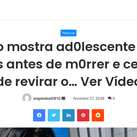
Noticia
o mostra ad0lescente 
 antes de m0rrer e c
de revirar o… Ver Víde
Mande
angeloleal0810
fevereiro 27, 2026
0
um
Facebook
Twitter
Linkedin
Pinterest
Reddit
e-
mail