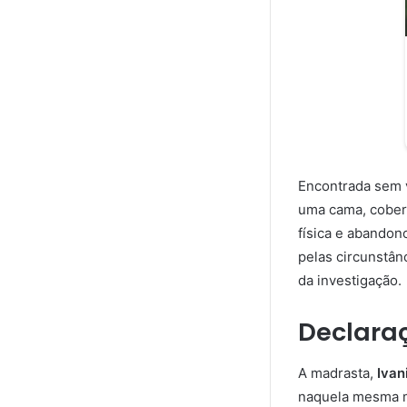
Encontrada sem v
uma cama, cobert
física e abandon
pelas circunstân
da investigação.
Declaraç
A madrasta,
Ivan
naquela mesma ma