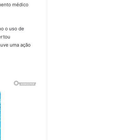
imento médico
mo o uso de
ertou
ouve uma ação