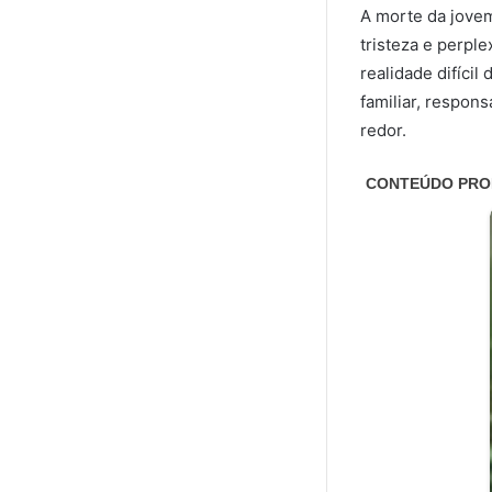
A morte da jov
tristeza e perpl
realidade difíci
familiar, respon
redor.