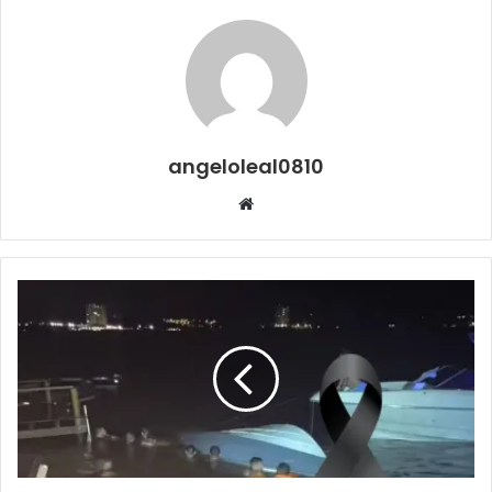
angeloleal0810
Website