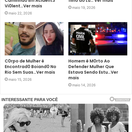
Caminhã0 Em Acident3
filho do Lu… Ver mais
Vi0lent…Ver mais
maio 19, 2026
maio 22, 2026
C0rpo de Mulher é
Homem é M0rto Ao
Encontrad0 Boiand0 No
Defender Mulher Que
Rio Sem Suas…Ver mais
Estava Sendo Estu…Ver
mais
maio 15, 2026
maio 14, 2026