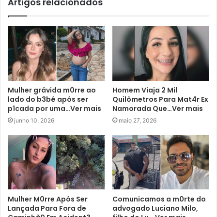
Artigos relacionados
Mulher grávida m0rre ao
Homem Viaja 2 Mil
lado do b3bê após ser
Quilômetros Para Mat4r Ex
p1cada por uma…Ver mais
Namorada Que…Ver mais
junho 10, 2026
maio 27, 2026
Mulher M0rre Após Ser
Comunicamos a m0rte do
Lançada Para Fora de
advogado Luciano Milo,