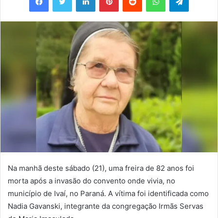
mail
Na manhã deste sábado (21), uma freira de 82 anos foi
morta após a invasão do convento onde vivia, no
município de Ivaí, no Paraná. A vítima foi identificada como
Nadia Gavanski, integrante da congregação Irmãs Servas