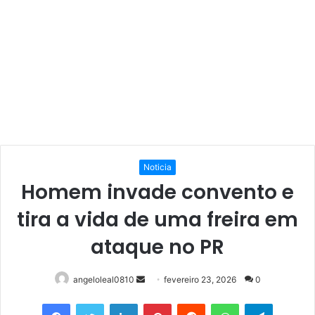
Noticia
Homem invade convento e
tira a vida de uma freira em
ataque no PR
Mande
angeloleal0810
fevereiro 23, 2026
0
um
Facebook
Twitter
Linkedin
Pinterest
Reddit
WhatsApp
Telegram
e-