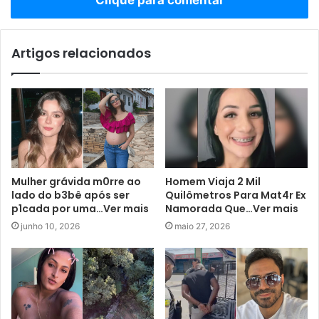
Artigos relacionados
Mulher grávida m0rre ao
Homem Viaja 2 Mil
lado do b3bê após ser
Quilômetros Para Mat4r Ex
p1cada por uma…Ver mais
Namorada Que…Ver mais
junho 10, 2026
maio 27, 2026