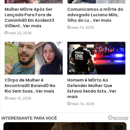
Mulher M0rre Após Ser
Comunicamos a m0rte do
Lançada Para Fora de
advogado Luciano Milo,
Caminhã0 Em Acident3
filho do Lu… Ver mais
Vi0lent…Ver mais
maio 19, 2026
maio 22, 2026
C0rpo de Mulher é
Homem é M0rto Ao
Encontrad0 Boiand0 No
Defender Mulher Que
Rio Sem Suas…Ver mais
Estava Sendo Estu…Ver
mais
maio 15, 2026
maio 14, 2026