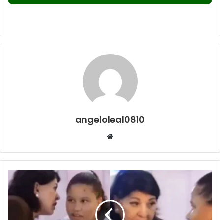
angeloleal0810
Website