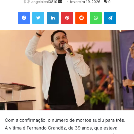
Mande
angeloleal0810
fevereiro 19, 2026
0
um
Facebook
Twitter
Linkedin
Pinterest
Reddit
WhatsApp
Telegram
e-
mail
Com a confirmação, o número de mortos subiu para três.
A vítima é Fernando Grandêz, de 39 anos, que estava