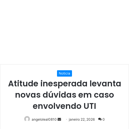
Noticia
Atitude inesperada levanta
novas dúvidas em caso
envolvendo UTI
Mande
angeloleal0810
janeiro 22, 2026
0
um
Facebook
Twitter
Linkedin
Pinterest
Reddit
WhatsApp
Telegram