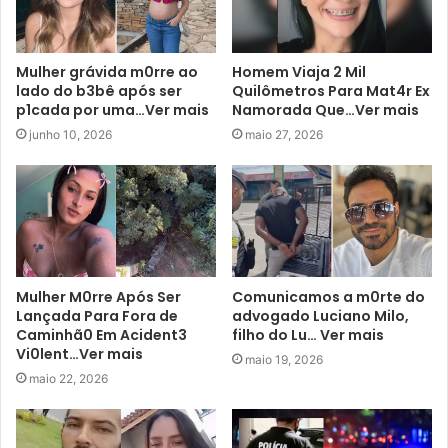
Mulher grávida m0rre ao
Homem Viaja 2 Mil
lado do b3bê após ser
Quilômetros Para Mat4r Ex
p1cada por uma…Ver mais
Namorada Que…Ver mais
junho 10, 2026
maio 27, 2026
Mulher M0rre Após Ser
Comunicamos a m0rte do
Lançada Para Fora de
advogado Luciano Milo,
Caminhã0 Em Acident3
filho do Lu… Ver mais
Vi0lent…Ver mais
maio 19, 2026
maio 22, 2026