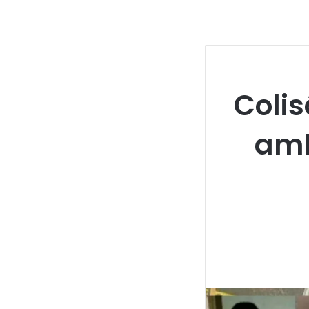
Coli
amb