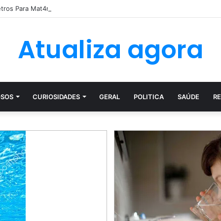
etros Para Mat4r Ex Namorada Que…Ver mais
Atualiza agora
SOS
CURIOSIDADES
GERAL
POLITICA
SAÚDE
RE