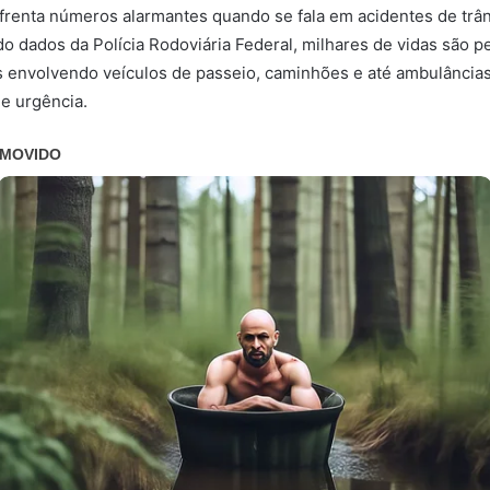
nfrenta números alarmantes quando se fala em acidentes de trân
o dados da Polícia Rodoviária Federal, milhares de vidas são p
s envolvendo veículos de passeio, caminhões e até ambulância
e urgência.