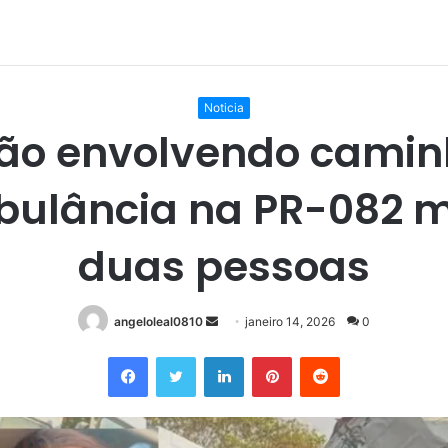
Noticia
são envolvendo camin
ulância na PR-082 
duas pessoas
Mande
angeloleal0810
janeiro 14, 2026
0
um
Facebook
Twitter
Linkedin
Pinterest
Reddit
e-
mail