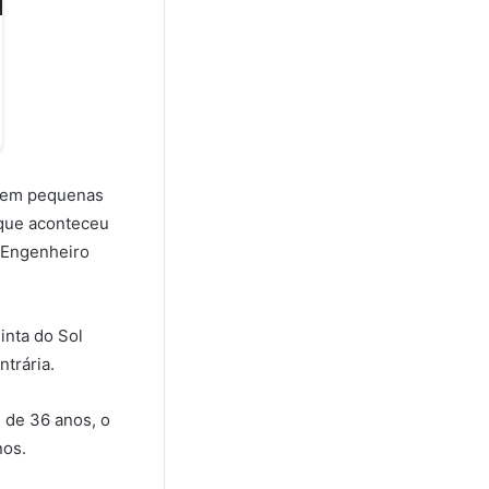
o em pequenas
 que aconteceu
e Engenheiro
inta do Sol
trária.
 de 36 anos, o
nos.