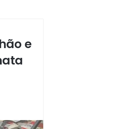
hão e
mata