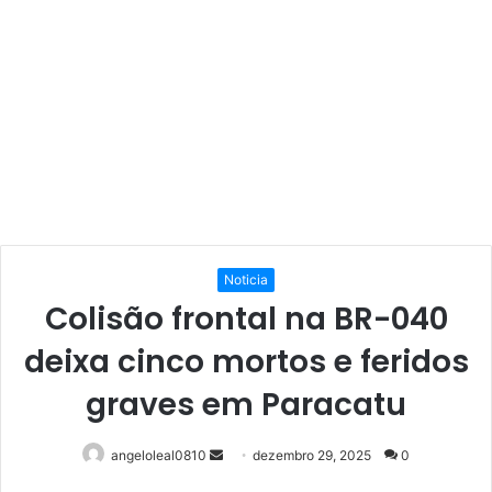
Noticia
Colisão frontal na BR-040
deixa cinco mortos e feridos
graves em Paracatu
Mande
angeloleal0810
dezembro 29, 2025
0
um
Facebook
Twitter
Linkedin
Pinterest
Reddit
WhatsApp
Telegram