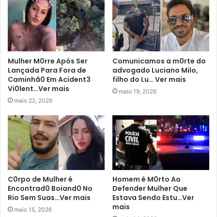
Mulher M0rre Após Ser
Comunicamos a m0rte do
Lançada Para Fora de
advogado Luciano Milo,
Caminhã0 Em Acident3
filho do Lu… Ver mais
Vi0lent…Ver mais
maio 19, 2026
maio 22, 2026
C0rpo de Mulher é
Homem é M0rto Ao
Encontrad0 Boiand0 No
Defender Mulher Que
Rio Sem Suas…Ver mais
Estava Sendo Estu…Ver
mais
maio 15, 2026