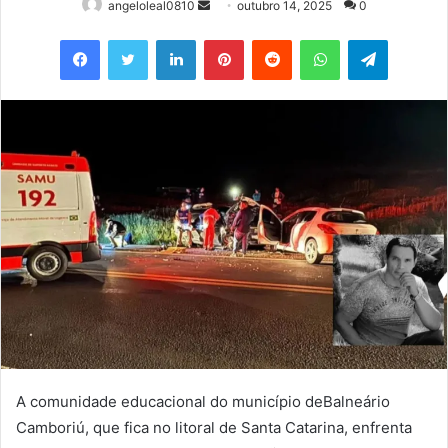
Mande
angeloleal0810
outubro 14, 2025
0
um
Facebook
Twitter
Linkedin
Pinterest
Reddit
WhatsApp
Telegram
e-
mail
A comunidade educacional do município deBalneário
Camboriú, que fica no litoral de Santa Catarina, enfrenta