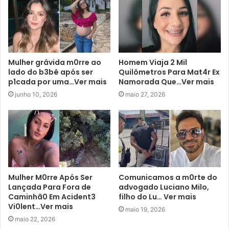
Mulher grávida m0rre ao
Homem Viaja 2 Mil
lado do b3bê após ser
Quilômetros Para Mat4r Ex
p1cada por uma…Ver mais
Namorada Que…Ver mais
junho 10, 2026
maio 27, 2026
Mulher M0rre Após Ser
Comunicamos a m0rte do
Lançada Para Fora de
advogado Luciano Milo,
Caminhã0 Em Acident3
filho do Lu… Ver mais
Vi0lent…Ver mais
maio 19, 2026
maio 22, 2026