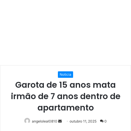
Noticia
Garota de 15 anos mata
irmão de 7 anos dentro de
apartamento
Mande
angeloleal0810
outubro 11, 2025
0
um
Facebook
Twitter
Linkedin
Pinterest
Reddit
WhatsApp
Telegram