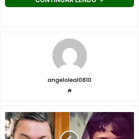
CONTINUAR LENDO →
angeloleal0810
Website