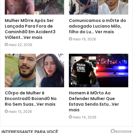
Mulher M0rre Após Ser
Comunicamos a m0rte do
Lançada Para Fora de
advogado Luciano Milo,
Caminhã0 Em Acident3
filho do Lu… Ver mais
Vi0lent…Ver mais
maio 19, 2026
maio 22, 2026
C0rpo de Mulher é
Homem é M0rto Ao
Encontrad0 Boiand0 No
Defender Mulher Que
Rio Sem Suas…Ver mais
Estava Sendo Estu…Ver
mais
maio 15, 2026
maio 14, 2026