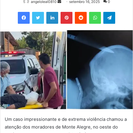
Mande
angeloleal0810
setembro 16, 2025
0
um
Facebook
Twitter
Linkedin
Pinterest
Reddit
WhatsApp
Telegram
e-
mail
Um caso impressionante e de extrema violência chamou a
atenção dos moradores de Monte Alegre, no oeste do