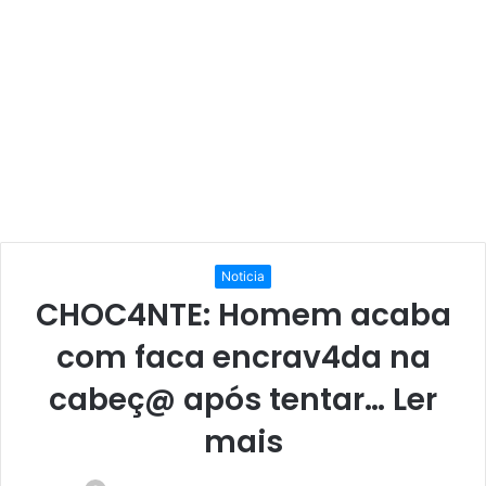
Noticia
CHOC4NTE: Homem acaba
com faca encrav4da na
cabeç@ após tentar… Ler
mais