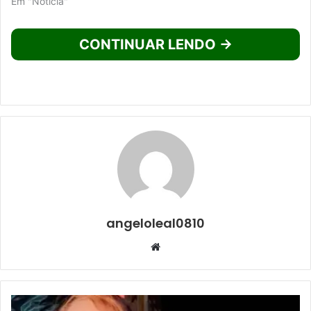
Em "Noticia"
CONTINUAR LENDO →
angeloleal0810
Website