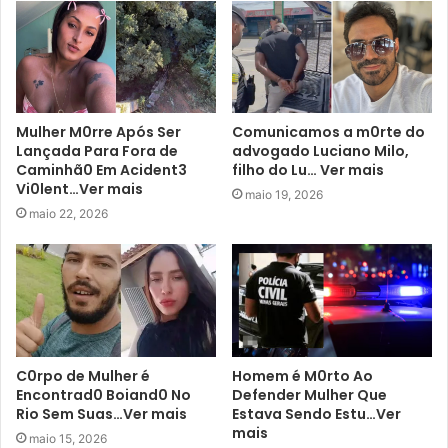
Mulher M0rre Após Ser
Comunicamos a m0rte do
Lançada Para Fora de
advogado Luciano Milo,
Caminhã0 Em Acident3
filho do Lu… Ver mais
Vi0lent…Ver mais
maio 19, 2026
maio 22, 2026
C0rpo de Mulher é
Homem é M0rto Ao
Encontrad0 Boiand0 No
Defender Mulher Que
Rio Sem Suas…Ver mais
Estava Sendo Estu…Ver
mais
maio 15, 2026