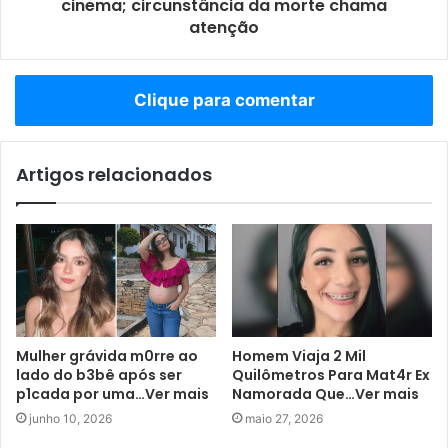
cinema; circunstância da morte chama
atenção
Clique para comentar
Artigos relacionados
Mulher grávida m0rre ao
Homem Viaja 2 Mil
lado do b3bê após ser
Quilômetros Para Mat4r Ex
p1cada por uma…Ver mais
Namorada Que…Ver mais
junho 10, 2026
maio 27, 2026