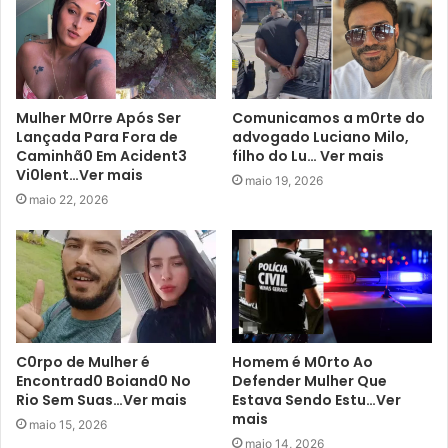
Mulher M0rre Após Ser
Comunicamos a m0rte do
Lançada Para Fora de
advogado Luciano Milo,
Caminhã0 Em Acident3
filho do Lu… Ver mais
Vi0lent…Ver mais
maio 19, 2026
maio 22, 2026
C0rpo de Mulher é
Homem é M0rto Ao
Encontrad0 Boiand0 No
Defender Mulher Que
Rio Sem Suas…Ver mais
Estava Sendo Estu…Ver
mais
maio 15, 2026
maio 14, 2026