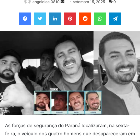
Mande
angeloleal0810
setembro 15, 2025
0
um
Facebook
Twitter
Linkedin
Pinterest
Reddit
WhatsApp
Telegram
e-
mail
As forças de segurança do Paraná localizaram, na sexta-
feira, o veículo dos quatro homens que desapareceram em