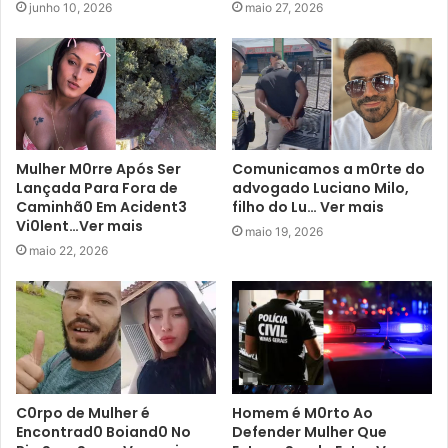
junho 10, 2026
maio 27, 2026
Mulher M0rre Após Ser
Comunicamos a m0rte do
Lançada Para Fora de
advogado Luciano Milo,
Caminhã0 Em Acident3
filho do Lu… Ver mais
Vi0lent…Ver mais
maio 19, 2026
maio 22, 2026
C0rpo de Mulher é
Homem é M0rto Ao
Encontrad0 Boiand0 No
Defender Mulher Que