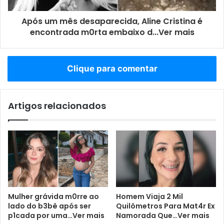
Após um mês desaparecida, Aline Cristina é
encontrada m0rta embaixo d...Ver mais
Clique para comentar
Artigos relacionados
Mulher grávida m0rre ao
Homem Viaja 2 Mil
lado do b3bê após ser
Quilômetros Para Mat4r Ex
p1cada por uma…Ver mais
Namorada Que…Ver mais