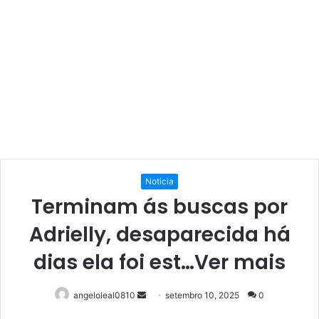
Noticia
Terminam ás buscas por
Adrielly, desaparecida há
dias ela foi est…Ver mais
Mande
angeloleal0810
setembro 10, 2025
0
um
Facebook
Twitter
Linkedin
Pinterest
Reddit
WhatsApp
Telegram