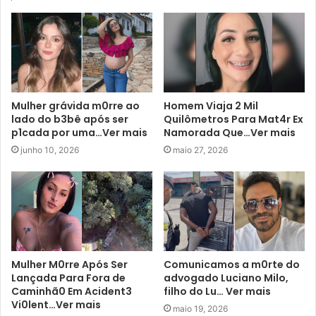
Mulher grávida m0rre ao
Homem Viaja 2 Mil
lado do b3bê após ser
Quilômetros Para Mat4r Ex
p1cada por uma…Ver mais
Namorada Que…Ver mais
junho 10, 2026
maio 27, 2026
Mulher M0rre Após Ser
Comunicamos a m0rte do
Lançada Para Fora de
advogado Luciano Milo,
Caminhã0 Em Acident3
filho do Lu… Ver mais
Vi0lent…Ver mais
maio 19, 2026