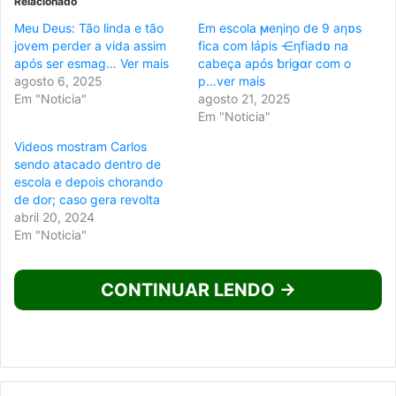
Relacionado
Meu Deus: Tão linda e tão
Em escola ϻeƞiƞo de 9 aƞɒs
jovem perder a vida assim
fica com lápis ⋲ƞfiadɒ na
após ser esmag… Ver mais
cabeça após ƅriǥɑr com o
agosto 6, 2025
p…ver mais
Em "Noticia"
agosto 21, 2025
Em "Noticia"
Videos mostram Carlos
sendo atacado dentro de
escola e depois chorando
de dor; caso gera revolta
abril 20, 2024
Em "Noticia"
CONTINUAR LENDO →