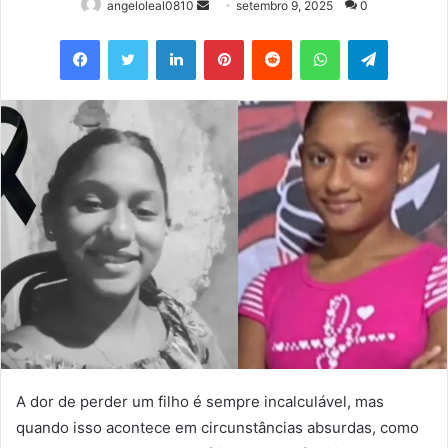
Mande
angeloleal0810
setembro 9, 2025
0
um
Facebook
Twitter
Linkedin
Pinterest
Reddit
WhatsApp
Telegram
e-
mail
A dor de perder um filho é sempre incalculável, mas
quando isso acontece em circunstâncias absurdas, como