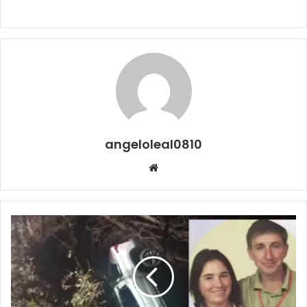
angeloleal0810
Website