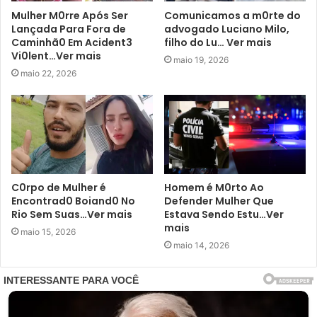
Mulher M0rre Após Ser
Comunicamos a m0rte do
Lançada Para Fora de
advogado Luciano Milo,
Caminhã0 Em Acident3
filho do Lu… Ver mais
Vi0lent…Ver mais
maio 19, 2026
maio 22, 2026
C0rpo de Mulher é
Homem é M0rto Ao
Encontrad0 Boiand0 No
Defender Mulher Que
Rio Sem Suas…Ver mais
Estava Sendo Estu…Ver
mais
maio 15, 2026
maio 14, 2026