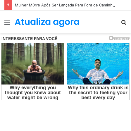
Mulher M0rre Após Ser Lançada Para Fora de Caminhã0 Em Acident3 Vi0lent…Ver mais
Atualiza agora
Menu
P
p