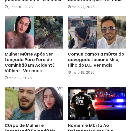
junho 10, 2026
maio 27, 2026
Mulher M0rre Após Ser
Comunicamos a m0rte do
Lançada Para Fora de
advogado Luciano Milo,
Caminhã0 Em Acident3
filho do Lu… Ver mais
Vi0lent…Ver mais
maio 19, 2026
maio 22, 2026
C0rpo de Mulher é
Homem é M0rto Ao