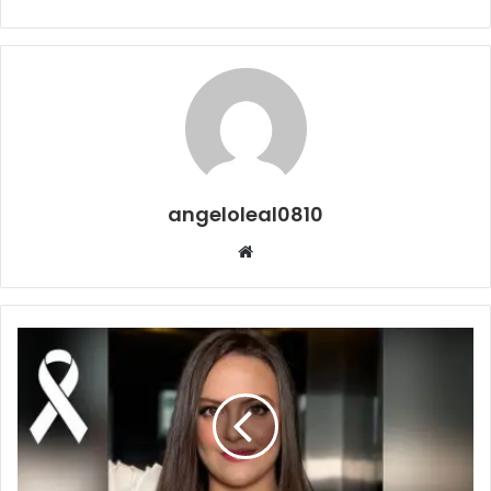
angeloleal0810
Website