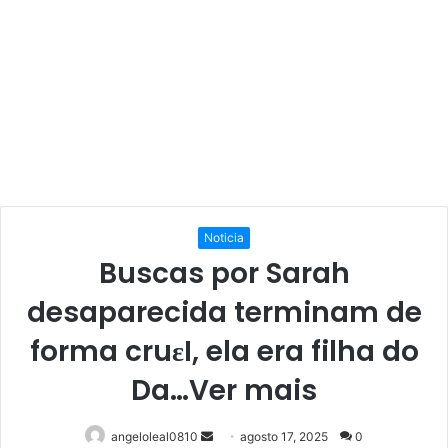
Noticia
Buscas por Sarah
desaparecida terminam de
forma cruεI, ela era filha do
Da…Ver mais
Mande
angeloleal0810
agosto 17, 2025
0