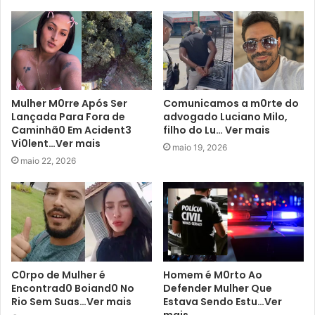
Mulher M0rre Após Ser
Comunicamos a m0rte do
Lançada Para Fora de
advogado Luciano Milo,
Caminhã0 Em Acident3
filho do Lu… Ver mais
Vi0lent…Ver mais
maio 19, 2026
maio 22, 2026
C0rpo de Mulher é
Homem é M0rto Ao
Encontrad0 Boiand0 No
Defender Mulher Que
Rio Sem Suas…Ver mais
Estava Sendo Estu…Ver