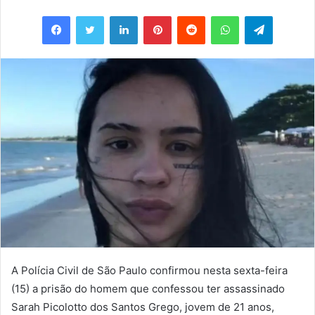
um
Facebook
Twitter
Linkedin
Pinterest
Reddit
WhatsApp
Telegram
e-
mail
A Polícia Civil de São Paulo confirmou nesta sexta-feira
(15) a prisão do homem que confessou ter assassinado
Sarah Picolotto dos Santos Grego, jovem de 21 anos,