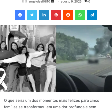
Mande
angeloleal0810
agosto 9, 2025
0
um
Facebook
Twitter
Linkedin
Pinterest
Reddit
WhatsApp
Telegram
e-
mail
O que seria um dos momentos mais felizes para cinco
famílias se transformou em uma dor profunda e sem