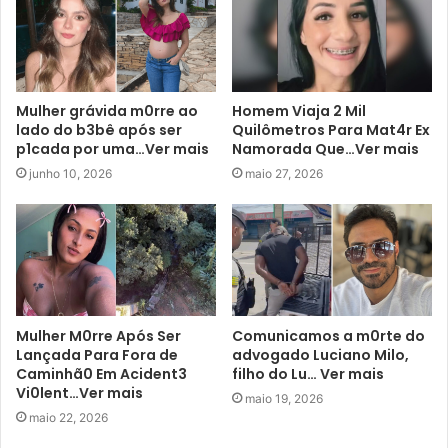
Mulher grávida m0rre ao
Homem Viaja 2 Mil
lado do b3bê após ser
Quilômetros Para Mat4r Ex
p1cada por uma…Ver mais
Namorada Que…Ver mais
junho 10, 2026
maio 27, 2026
Mulher M0rre Após Ser
Comunicamos a m0rte do
Lançada Para Fora de
advogado Luciano Milo,
Caminhã0 Em Acident3
filho do Lu… Ver mais
Vi0lent…Ver mais
maio 19, 2026
maio 22, 2026