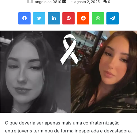
Mande
angeloleal0810
agosto 2, 2025
0
um
Facebook
Twitter
Linkedin
Pinterest
Reddit
WhatsApp
Telegram
e-
mail
O que deveria ser apenas mais uma confraternização
entre jovens terminou de forma inesperada e devastadora.