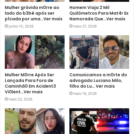
Mulher grávida m0rre ao
Homem Viaja 2 Mil
lado do b3bê após ser
Quilômetros Para Mat4r Ex
p1cada por uma…Ver mais
Namorada Que…Ver mais
junho 10, 2026
maio 27, 2026
Mulher M0rre Após Ser
Comunicamos a m0rte do
Lançada Para Fora de
advogado Luciano Milo,
Caminhã0 Em Acident3
filho do Lu… Ver mais
Vi0lent…Ver mais
maio 19, 2026
maio 22, 2026