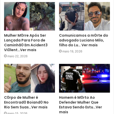
Mulher M0rre Após Ser
Comunicamos a m0rte do
Lançada Para Fora de
advogado Luciano Milo,
Caminhã0 Em Acident3
filho do Lu… Ver mais
Vi0lent…Ver mais
maio 19, 2026
maio 22, 2026
C0rpo de Mulher é
Homem é M0rto Ao
Encontrad0 Boiand0 No
Defender Mulher Que
Rio Sem Suas…Ver mais
Estava Sendo Estu…Ver
mais
maio 15, 2026