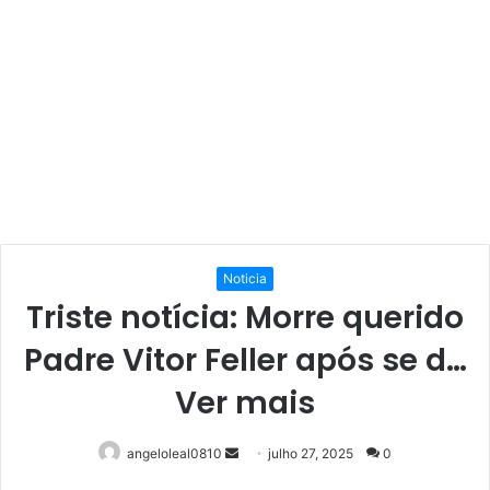
Noticia
Triste notícia: Morre querido
Padre Vitor Feller após se d…
Ver mais
Mande
angeloleal0810
julho 27, 2025
0
um
Facebook
Twitter
Linkedin
Pinterest
Reddit
WhatsApp
Telegram