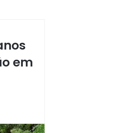
 anos
ão em