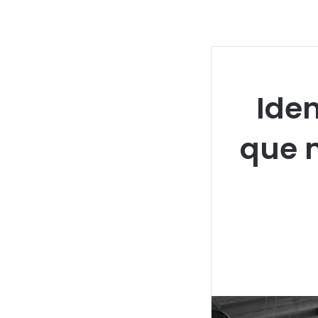
Iden
que 