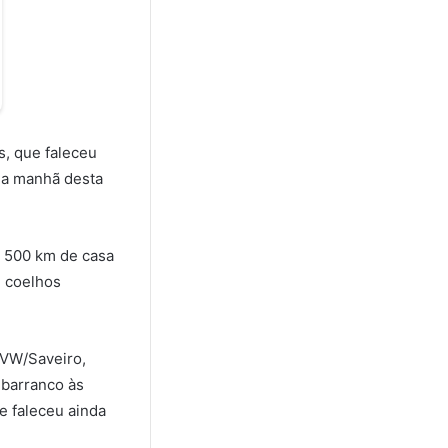
s, que faleceu
na manhã desta
e 500 km de casa
e coelhos
 VW/Saveiro,
 barranco às
e faleceu ainda