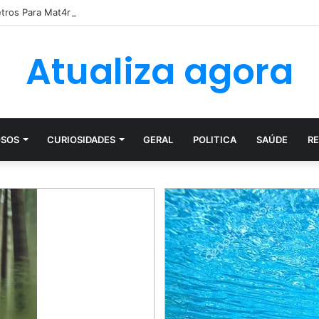
etros Para Mat4r Ex Namorada Que…Ver mais
Atualiza agora
SOS
CURIOSIDADES
GERAL
POLITICA
SAÚDE
RE