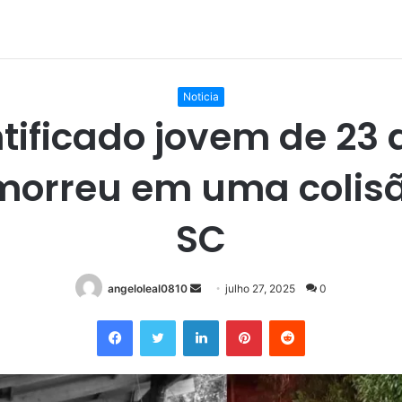
Noticia
tificado jovem de 23
morreu em uma colis
SC
Mande
angeloleal0810
julho 27, 2025
0
um
Facebook
Twitter
Linkedin
Pinterest
Reddit
e-
mail