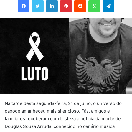
e-
mail
Na tarde desta segunda-feira, 21 de julho, o universo do
pagode amanheceu mais silencioso. Fãs, amigos e
familiares receberam com tristeza a notícia da morte de
Douglas Souza Arruda, conhecido no cenário musical