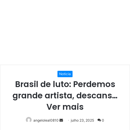
Noticia
Brasil de luto: Perdemos
grande artista, descans…
Ver mais
Mande
angeloleal0810
julho 23, 2025
0
um
Facebook
Twitter
Linkedin
Pinterest
Reddit
WhatsApp
Telegram