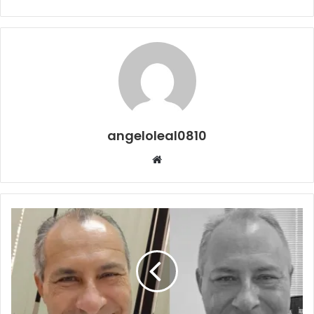
angeloleal0810
Website