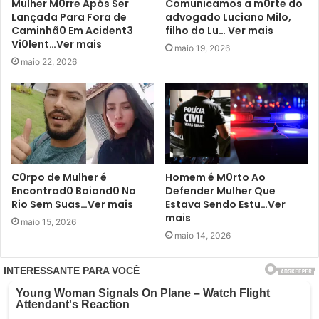
Mulher M0rre Após Ser
Comunicamos a m0rte do
Lançada Para Fora de
advogado Luciano Milo,
Caminhã0 Em Acident3
filho do Lu… Ver mais
Vi0lent…Ver mais
maio 19, 2026
maio 22, 2026
C0rpo de Mulher é
Homem é M0rto Ao
Encontrad0 Boiand0 No
Defender Mulher Que
Rio Sem Suas…Ver mais
Estava Sendo Estu…Ver
mais
maio 15, 2026
maio 14, 2026