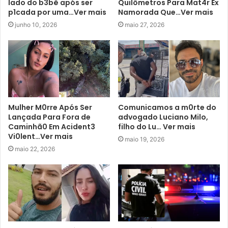
lado do b3bê após ser
Quilômetros Para Mat4r Ex
p1cada por uma…Ver mais
Namorada Que…Ver mais
junho 10, 2026
maio 27, 2026
Mulher M0rre Após Ser
Comunicamos a m0rte do
Lançada Para Fora de
advogado Luciano Milo,
Caminhã0 Em Acident3
filho do Lu… Ver mais
Vi0lent…Ver mais
maio 19, 2026
maio 22, 2026