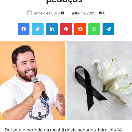
Mande
angeloleal0810
julho 16, 2025
0
um
Facebook
Twitter
Linkedin
Pinterest
Reddit
WhatsApp
Telegram
e-
mail
Durante o período da manhã desta segunda-feira, dia 14