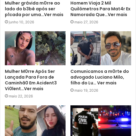
Mulher grávida m0rre ao
Homem Viaja 2 Mil
lado do b3bê após ser
Quilômetros Para Mat4r Ex
p1cada por uma…Ver mais
Namorada Que…Ver mais
junho 10, 2026
maio 27, 2026
Mulher M0rre Após Ser
Comunicamos a m0rte do
Lançada Para Fora de
advogado Luciano Milo,
Caminhã0 Em Acident3
filho do Lu… Ver mais
Vi0lent…Ver mais
maio 19, 2026
maio 22, 2026