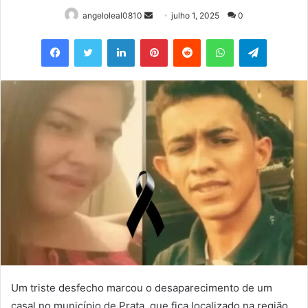
Mande
angeloleal0810
julho 1, 2025
0
um
Facebook
Twitter
Linkedin
Pinterest
Reddit
WhatsApp
Telegram
e-
mail
Um triste desfecho marcou o desaparecimento de um
casal no município de Prata, que fica localizado na região