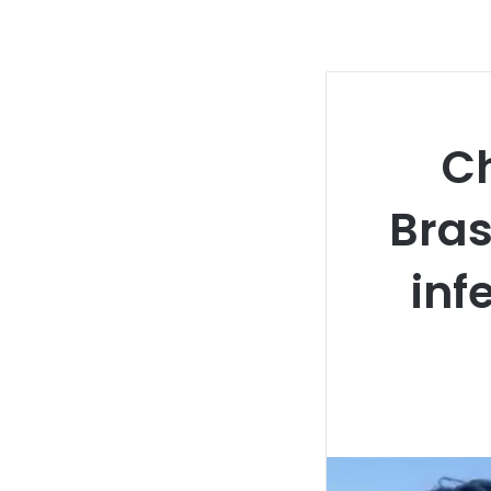
Ch
Bras
inf