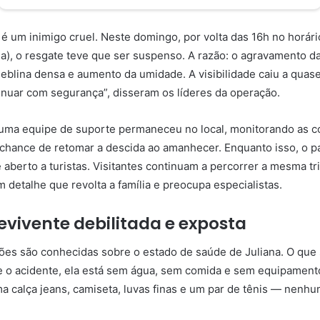
é um inimigo cruel. Neste domingo, por volta das 16h no horário
a), o resgate teve que ser suspenso. A razão: o agravamento d
neblina densa e aumento da umidade. A visibilidade caiu a quase
inuar com segurança”, disseram os líderes da operação.
 uma equipe de suporte permaneceu no local, monitorando as c
chance de retomar a descida ao amanhecer. Enquanto isso, o 
aberto a turistas. Visitantes continuam a percorrer a mesma tr
 detalhe que revolta a família e preocupa especialistas.
vivente debilitada e exposta
es são conhecidas sobre o estado de saúde de Juliana. O que 
e o acidente, ela está sem água, sem comida e sem equipamen
a calça jeans, camiseta, luvas finas e um par de tênis — nenhu