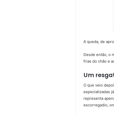
A queda, de apr
Desde então, o 
frias do chão e a
Um resgat
O que veio depoi
especializadas 
representa apena
escorregadio, ond