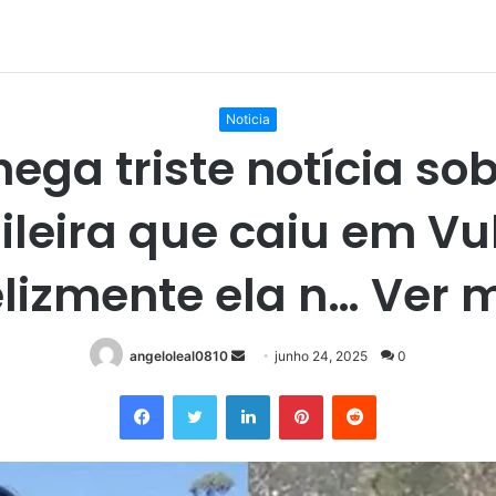
Noticia
ega triste notícia so
ileira que caiu em Vu
elizmente ela n… Ver 
Mande
angeloleal0810
junho 24, 2025
0
um
Facebook
Twitter
Linkedin
Pinterest
Reddit
e-
mail