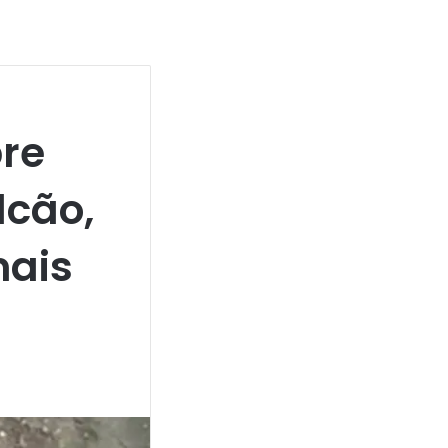
bre
lcão,
mais