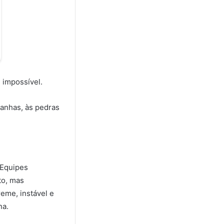
 impossível.
anhas, às pedras
 Equipes
to, mas
eme, instável e
na.