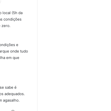
 local (5h da
as condições
 zero.
ondições e
parque onde tudo
ilha em que
se sabe é
tos adequados.
m agasalho.