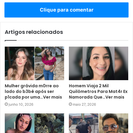
Clique para comentar
Artigos relacionados
Mulher grávida m0rre ao
Homem Viaja 2 Mil
lado do b3bê após ser
Quilômetros Para Mat4r Ex
p1cada por uma…Ver mais
Namorada Que…Ver mais
junho 10, 2026
maio 27, 2026