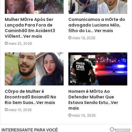
Mulher M0rre Após Ser
Comunicamos a m0rte do
Lançada Para Fora de
advogado Luciano Milo,
Caminhã0 Em Acident3
filho do Lu… Ver mais
Vi0lent…Ver mais
maio 19, 2026
maio 22, 2026
C0rpo de Mulher é
Homem é M0rto Ao
Encontrad0 Boiand0 No
Defender Mulher Que
Rio Sem Suas…Ver mais
Estava Sendo Estu…Ver
mais
maio 15, 2026
maio 14, 2026