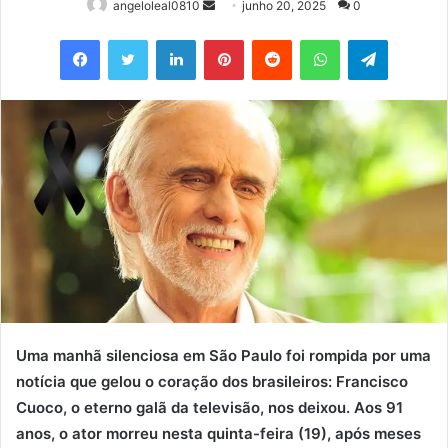
Mande
angeloleal0810
junho 20, 2025
0
um
Facebook
Twitter
Linkedin
Pinterest
Reddit
WhatsApp
Telegram
e-
mail
Uma manhã silenciosa em São Paulo foi rompida por uma
notícia que gelou o coração dos brasileiros: Francisco
Cuoco, o eterno galã da televisão, nos deixou. Aos 91
anos, o ator morreu nesta quinta-feira (19), após meses