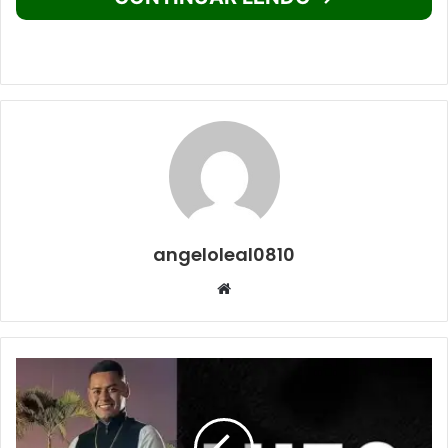
angeloleal0810
Website