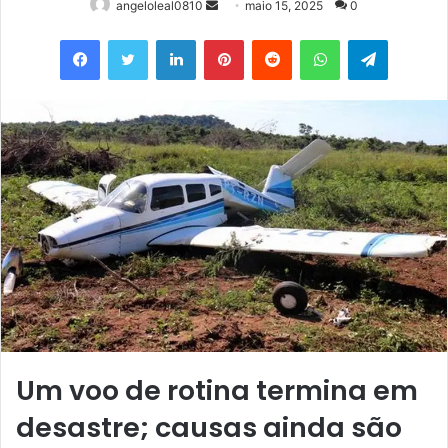
Mande
angeloleal0810
maio 15, 2025
0
um
Facebook
Twitter
Linkedin
Pinterest
Reddit
WhatsApp
Telegram
e-
mail
Um voo de rotina termina em
desastre; causas ainda são