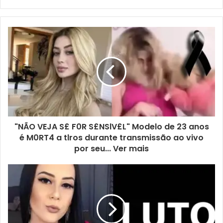
"NÃO VEJA S£ F0R S£NSlV£L" Modelo de 23 anos
é M0RT4 a tlros durante transmissão ao vivo
por seu... Ver mais