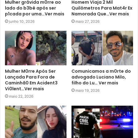
Mulher grávida m0rre ao
Homem Viaja 2 Mil
lado do b3bê após ser
Quilômetros Para Mat4r Ex
p1cada por uma…Ver mais
Namorada Que…Ver mais
junho 10, 2026
maio 27, 2026
Mulher M0rre Após Ser
Comunicamos a m0rte do
Lançada Para Fora de
advogado Luciano Milo,
Caminhã0 Em Acident3
filho do Lu… Ver mais
Vi0lent…Ver mais
maio 19, 2026
maio 22, 2026