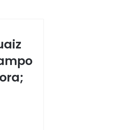
uaiz
campo
ora;