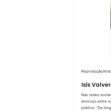
Reprodução/Ins
Isis Valv
Nas redes sociai
alvoroço entre os
público:
“De long