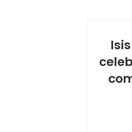
Isi
cele
com