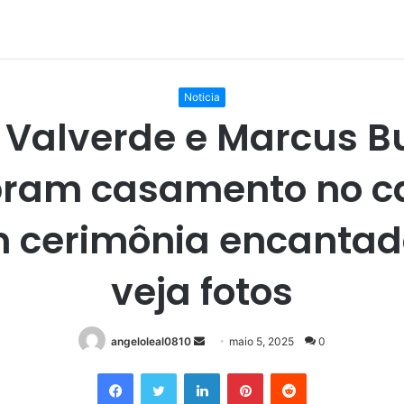
Noticia
s Valverde e Marcus B
bram casamento no 
 cerimônia encantad
veja fotos
Mande
angeloleal0810
maio 5, 2025
0
um
Facebook
Twitter
Linkedin
Pinterest
Reddit
e-