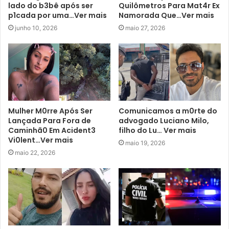
lado do b3bê após ser
Quilômetros Para Mat4r Ex
p1cada por uma…Ver mais
Namorada Que…Ver mais
junho 10, 2026
maio 27, 2026
Mulher M0rre Após Ser
Comunicamos a m0rte do
Lançada Para Fora de
advogado Luciano Milo,
Caminhã0 Em Acident3
filho do Lu… Ver mais
Vi0lent…Ver mais
maio 19, 2026
maio 22, 2026