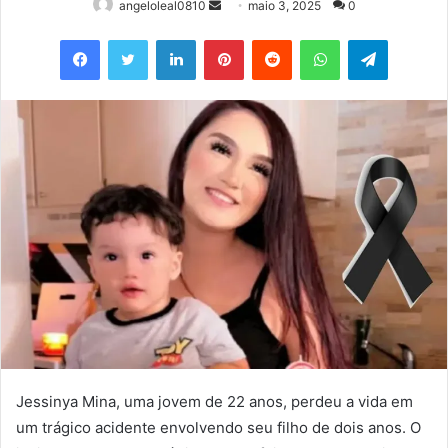
Mande
angeloleal0810
maio 3, 2025
0
um
Facebook
Twitter
Linkedin
Pinterest
Reddit
WhatsApp
Telegram
e-
mail
Jessinya Mina, uma jovem de 22 anos, perdeu a vida em
um trágico acidente envolvendo seu filho de dois anos. O