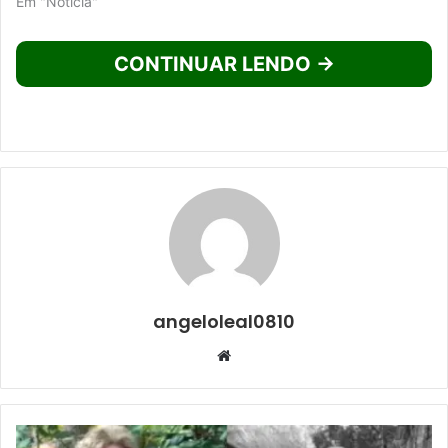
Em "Noticia"
CONTINUAR LENDO →
angeloleal0810
Website