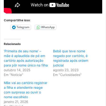
Compartilhe isso:
Telegram
WhatsApp
Relacionado
‘Primeira de seu nome’ –
Bebê que teve nome
mãe é aplaudida de pé em
negado por cartório, é
cartório após autorização
registrada após ordem
para pôr nome único na filha
judicial
outubro 14, 2025
agosto 23, 2023
Em "Noticia"
Em "Curiosidades"
Mãe vai ao cartório registrar
a filha e atendente reage
com surpresa ao ouvir o
nome escolhido
janeiro 21, 2026