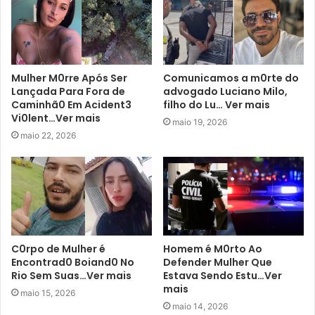
Mulher M0rre Após Ser
Comunicamos a m0rte do
Lançada Para Fora de
advogado Luciano Milo,
Caminhã0 Em Acident3
filho do Lu… Ver mais
Vi0lent…Ver mais
maio 19, 2026
maio 22, 2026
C0rpo de Mulher é
Homem é M0rto Ao
Encontrad0 Boiand0 No
Defender Mulher Que
Rio Sem Suas…Ver mais
Estava Sendo Estu…Ver
mais
maio 15, 2026
maio 14, 2026