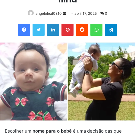
Mande
angeloleal0810
abril 17, 2025
0
um
Facebook
Twitter
Linkedin
Pinterest
Reddit
WhatsApp
Telegram
e-
mail
Escolher um
nome para o bebê
é uma decisão das que