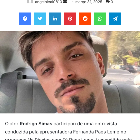
Mande
angeloleal0810
março 31, 2025
0
um
Facebook
Twitter
Linkedin
Pinterest
Reddit
WhatsApp
Telegram
e-
mail
O ator
Rodrigo Simas
participou de uma entrevista
conduzida pela apresentadora Fernanda Paes Leme no
programa Na Piscina com Fê Paes Leme, transmitido pelo