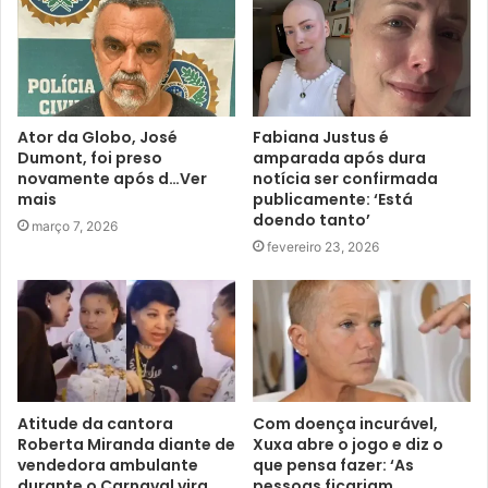
Ator da Globo, José
Fabiana Justus é
Dumont, foi preso
amparada após dura
novamente após d…Ver
notícia ser confirmada
mais
publicamente: ‘Está
doendo tanto’
março 7, 2026
fevereiro 23, 2026
Atitude da cantora
Com doença incurável,
Roberta Miranda diante de
Xuxa abre o jogo e diz o
vendedora ambulante
que pensa fazer: ‘As
durante o Carnaval vira
pessoas ficariam