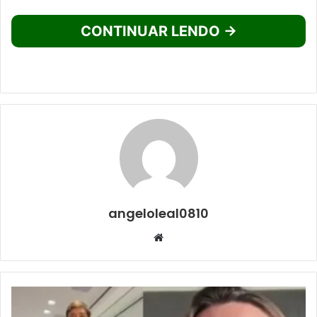
CONTINUAR LENDO →
angeloleal0810
Website