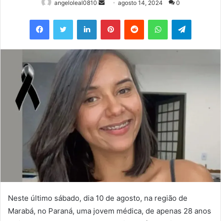
Mande
angeloleal0810
agosto 14, 2024
0
um
Facebook
Twitter
Linkedin
Pinterest
Reddit
WhatsApp
Telegram
e-
mail
Neste último sábado, dia 10 de agosto, na região de
Marabá, no Paraná, uma jovem médica, de apenas 28 anos