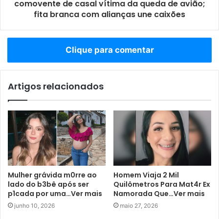
comovente de casal vítima da queda de avião;
fita branca com alianças une caixões
Clique para comentar
Artigos relacionados
Mulher grávida m0rre ao
Homem Viaja 2 Mil
lado do b3bê após ser
Quilômetros Para Mat4r Ex
p1cada por uma…Ver mais
Namorada Que…Ver mais
junho 10, 2026
maio 27, 2026