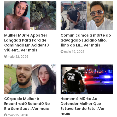
Mulher M0rre Após Ser
Comunicamos a m0rte do
Lançada Para Fora de
advogado Luciano Milo,
Caminhã0 Em Acident3
filho do Lu… Ver mais
Vi0lent…Ver mais
maio 19, 2026
maio 22, 2026
C0rpo de Mulher é
Homem é M0rto Ao
Encontrad0 Boiand0 No
Defender Mulher Que
Rio Sem Suas…Ver mais
Estava Sendo Estu…Ver
mais
maio 15, 2026