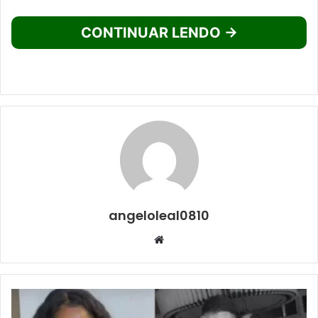
CONTINUAR LENDO →
angeloleal0810
Website