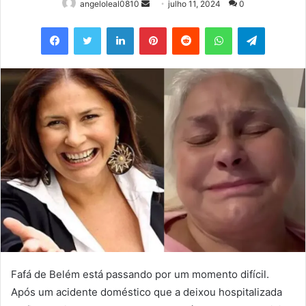
Mande
angeloleal0810
julho 11, 2024
0
um
Facebook
Twitter
Linkedin
Pinterest
Reddit
WhatsApp
Telegram
e-
mail
Fafá de Belém está passando por um momento difícil.
Após um acidente doméstico que a deixou hospitalizada