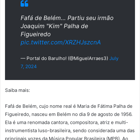
Fafá de Belém… Partiu seu irmão
Joaquim "Kim" Palha de
Figueiredo
pic.twitter.com/XRZHJszcnA
— Portal do Barulho! (@MiguelArraes3)
July
7, 2024
Saiba mais:
Fafá de Belém, cujo nome real é Maria de Fátima Palha de
Figueiredo, nasceu em Belém no dia 9 de agosto de 1956.
Ela é uma renomada cantora, compositora, atriz e multi-
instrumentista luso-brasileira, sendo considerada uma das
principais vozes da Música Popular Brasileira (MPB). Ao