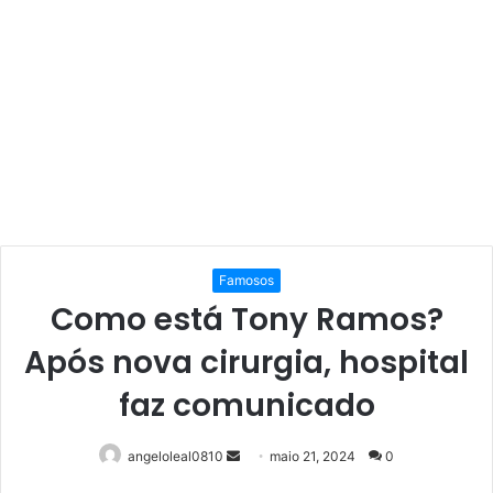
Famosos
Como está Tony Ramos?
Após nova cirurgia, hospital
faz comunicado
Mande
angeloleal0810
maio 21, 2024
0
um
Facebook
Twitter
Linkedin
Pinterest
Reddit
WhatsApp
Telegram