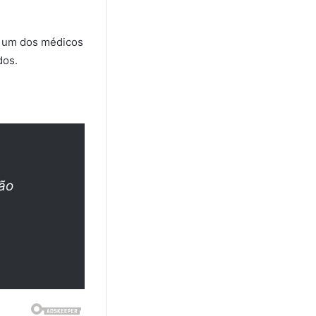
m um dos médicos
dos.
ão