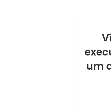
V
exec
um d