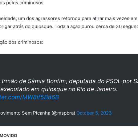
os pelos criminosos.
ueldade, um dos agressores retornou para atirar mais vezes e
brigar atrás do quiosque. Toda a ação durou cerca de 30 segun
ação dos criminosos:
 Irmão de Sâmia Bonfim, deputada do PSOL por S
 executado em quiosque no Rio de Janeiro.
itter.com/MW8if5Bd6B
vimento Sem Picanha (@mspbra)
October 5, 2023