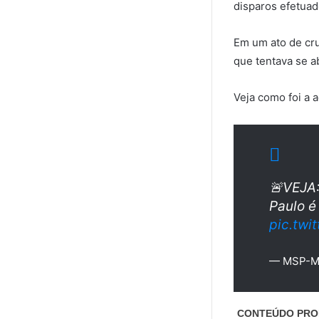
disparos efetuad
Em um ato de cr
que tentava se a
Veja como foi a 
🚨VEJA:
Paulo é
pic.tw
— MSP-Mo