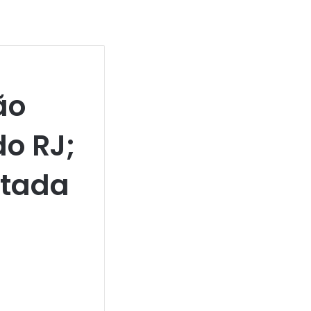
ão
o RJ;
utada