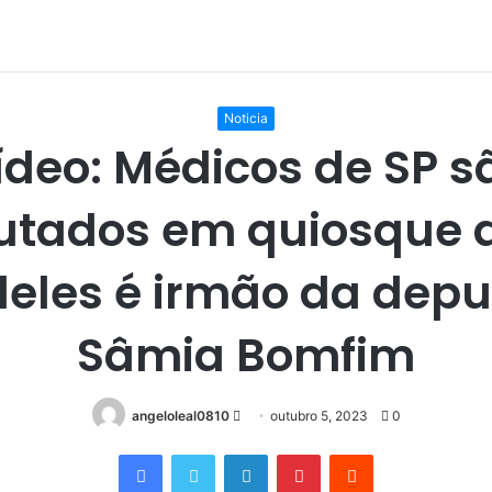
Noticia
ídeo: Médicos de SP s
utados em quiosque d
eles é irmão da dep
Sâmia Bomfim
Mande
angeloleal0810
outubro 5, 2023
0
um
Facebook
Twitter
Linkedin
Pinterest
Reddit
e-