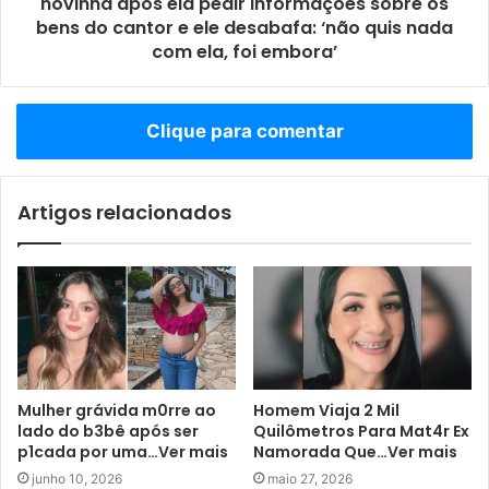
novinha após ela pedir informações sobre os
bens do cantor e ele desabafa: ‘não quis nada
com ela, foi embora’
Clique para comentar
Artigos relacionados
Mulher grávida m0rre ao
Homem Viaja 2 Mil
lado do b3bê após ser
Quilômetros Para Mat4r Ex
p1cada por uma…Ver mais
Namorada Que…Ver mais
junho 10, 2026
maio 27, 2026