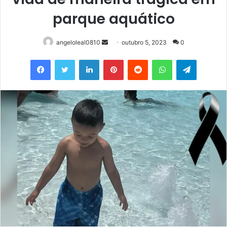
parque aquático
Mande
angeloleal0810
outubro 5, 2023
0
um
Facebook
Twitter
Linkedin
Pinterest
Reddit
WhatsApp
Telegram
e-
mail