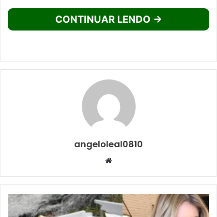
CONTINUAR LENDO →
angeloleal0810
Website