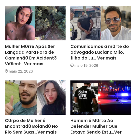
Mulher M0rre Após Ser
Comunicamos a m0rte do
Lançada Para Fora de
advogado Luciano Milo,
Caminhã0 Em Acident3
filho do Lu… Ver mais
Vi0lent…Ver mais
maio 19, 2026
maio 22, 2026
C0rpo de Mulher é
Homem é M0rto Ao
Encontrad0 Boiand0 No
Defender Mulher Que
Rio Sem Suas…Ver mais
Estava Sendo Estu…Ver