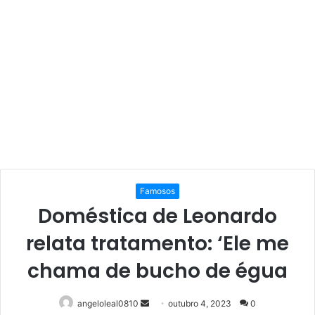
Famosos
Doméstica de Leonardo
relata tratamento: ‘Ele me
chama de bucho de égua
Mande
angeloleal0810
outubro 4, 2023
0