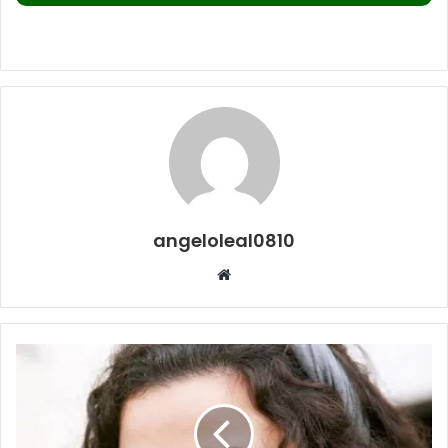
angeloleal0810
Website