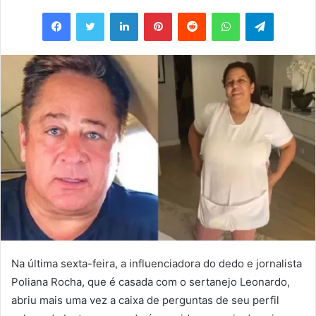
um
Facebook
Twitter
Linkedin
Pinterest
Reddit
WhatsApp
Telegram
e-
mail
Na última sexta-feira, a influenciadora do dedo e jornalista
Poliana Rocha, que é casada com o sertanejo Leonardo,
abriu mais uma vez a caixa de perguntas de seu perfil