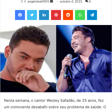
Mande
angeloleal0810
outubro 4, 2023
0
um
Facebook
Twitter
Linkedin
Pinterest
Reddit
WhatsApp
Telegram
e-
mail
Nesta semana, o cantor Wesley Safadão, de 35 anos, fez
um comovente desabafo sobre seu problema de saúde. O