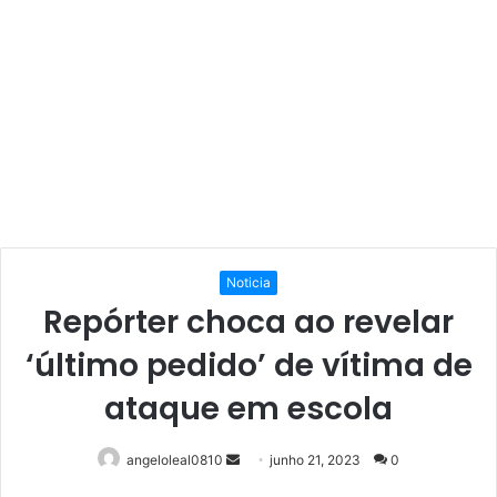
Noticia
Repórter choca ao revelar
‘último pedido’ de vítima de
ataque em escola
Mande
angeloleal0810
junho 21, 2023
0
um
Facebook
Twitter
Linkedin
Pinterest
Reddit
WhatsApp
Telegram