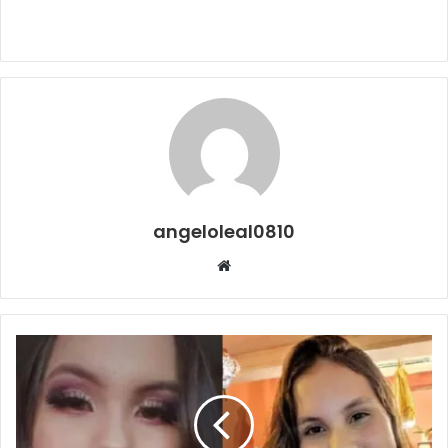
angeloleal0810
Website