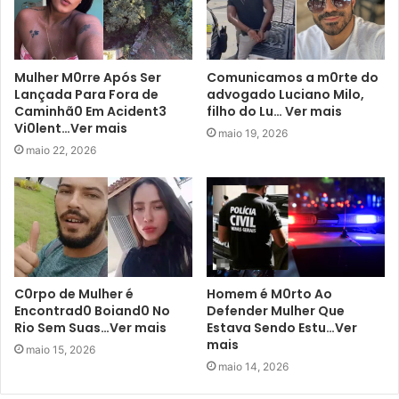
Mulher M0rre Após Ser
Comunicamos a m0rte do
Lançada Para Fora de
advogado Luciano Milo,
Caminhã0 Em Acident3
filho do Lu… Ver mais
Vi0lent…Ver mais
maio 19, 2026
maio 22, 2026
C0rpo de Mulher é
Homem é M0rto Ao
Encontrad0 Boiand0 No
Defender Mulher Que
Rio Sem Suas…Ver mais
Estava Sendo Estu…Ver
mais
maio 15, 2026
maio 14, 2026