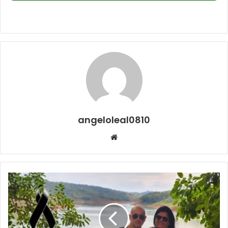
angeloleal0810
Website