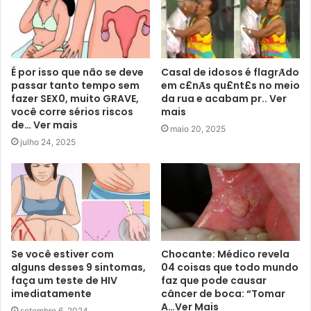
É por isso que não se deve
Casal de idosos é flagrȺdo
passar tanto tempo sem
em c£nȺs qu£nt£s no meio
fazer SEX0, muito GRAVE,
da rua e acabam pr.. Ver
você corre sérios riscos
mais
de… Ver mais
maio 20, 2025
julho 24, 2025
Se você estiver com
Chocante: Médico revela
alguns desses 9 sintomas,
04 coisas que todo mundo
faça um teste de HIV
faz que pode causar
imediatamente
câncer de boca: “Tomar
A…Ver Mais
setembro 6, 2024