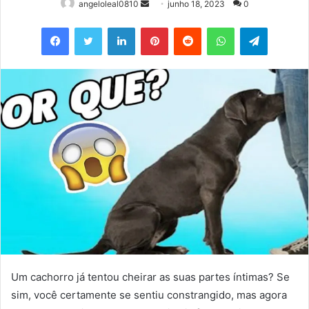
Mande
angeloleal0810
junho 18, 2023
0
um
Facebook
Twitter
Linkedin
Pinterest
Reddit
WhatsApp
Telegram
e-
mail
Um cachorro já tentou cheirar as suas partes íntimas? Se
sim, você certamente se sentiu constrangido, mas agora