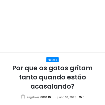
Noticia
Por que os gatos gritam
tanto quando estão
acasalando?
Mande
angeloleal0810
junho 16, 2023
0
um
Facebook
Twitter
Linkedin
Pinterest
Reddit
WhatsApp
Telegram