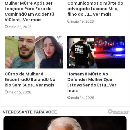
Mulher M0rre Após Ser
Comunicamos a m0rte do
Lançada Para Fora de
advogado Luciano Milo,
Caminhã0 Em Acident3
filho do Lu… Ver mais
Vi0lent…Ver mais
maio 19, 2026
maio 22, 2026
C0rpo de Mulher é
Homem é M0rto Ao
Encontrad0 Boiand0 No
Defender Mulher Que
Rio Sem Suas…Ver mais
Estava Sendo Estu…Ver
mais
maio 15, 2026
maio 14, 2026