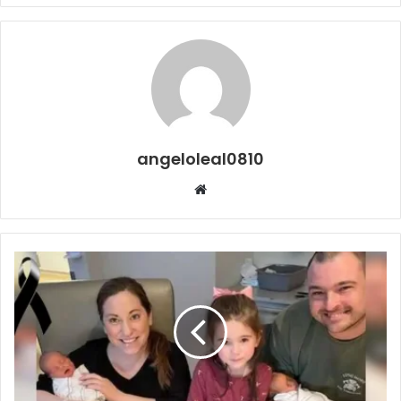
angeloleal0810
Website